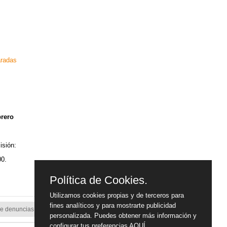
aradas
brero
isión:
00.
Política de Cookies.
Utilizamos cookies propias y de terceros para
fines analíticos y para mostrarte publicidad
e denuncias
personalizada. Puedes obtener más información y
configurar tus preferencias
AQUÍ