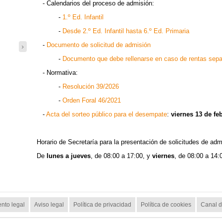
- Calendarios del proceso de admisión:
-
1.º Ed. Infantil
-
Desde 2.º Ed. Infantil hasta 6.º Ed. Primaria
-
Documento de solicitud de admisión
-
Documento que debe rellenarse en caso de rentas sep
- Normativa:
-
Resolución 39/2026
-
Orden Foral 46/2021
-
Acta del sorteo público para el desempate
:
viernes 13 de fe
.
Horario de Secretaría para la presentación de solicitudes de adm
De
lunes a jueves
, de 08:00 a 17:00, y
viernes
, de 08:00 a 14:
nto legal
Aviso legal
Política de privacidad
Política de cookies
Canal d