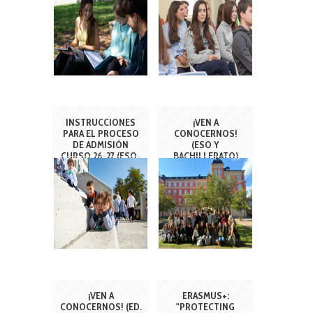
PRIMARIA)
INSTRUCCIONES
¡VEN A
PARA EL PROCESO
CONOCERNOS!
DE ADMISIÓN
(ESO Y
CURSO 26-27 (ESO-
BACHILLERATO)
BACHILLERATO)
¡VEN A
ERASMUS+:
CONOCERNOS! (ED.
"PROTECTING