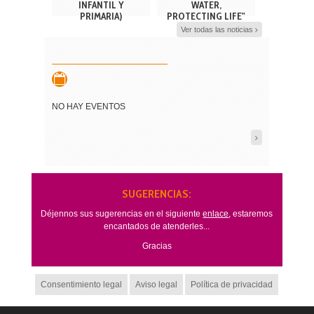
INFANTIL Y
WATER,
PRIMARIA)
PROTECTING LIFE"
Ver todas las noticias
NO HAY EVENTOS
SUGERENCIAS:
Déjennos sus sugerencias en el siguiente
enlace
, estaremos
encantados de atenderles...
Gracias
Consentimiento legal
Aviso legal
Política de privacidad